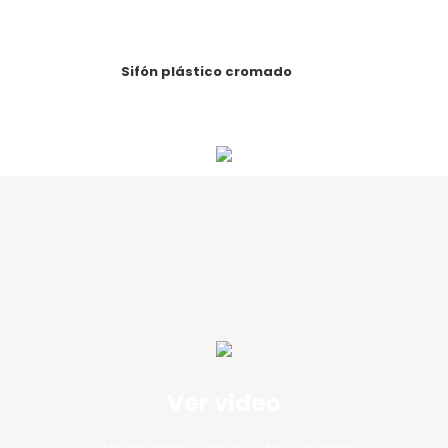
Sifón plástico cromado
Ver video
Échale un vistazo a nuestro video corporativo