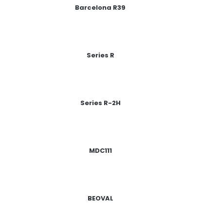
Barcelona R39
Series R
Series R-2H
MDC111
BEOVAL