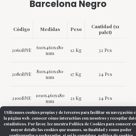
Barcelona Negro
Cantidad (x1
Código
Medidas
Peso
palet)
610x460x180
2060BNE
12 Kg
32 Pcs
mm
810x460x180
2080BNE
17 Kg
24 Pcs
mm
1010x460x180
2100BNE
21 Kg
24 Pcs
mm
Utilizamos cookies propias y de terceros para facilitar su navegación 
la página web, conocer cómo interactúas con nosotros y recopilar dat
estadísticos. Por favor, lee nuestra Política de Cookies para conocer c
mayor detalle las cookies que usamos, su finalidad y como poder
configurarlas o rechazarlas, si así lo considera.
política de cookies