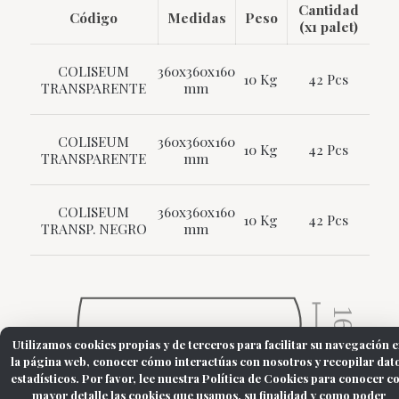
Cantidad
Código
Medidas
Peso
(x1 palet)
COLISEUM
360x360x160
10 Kg
42 Pcs
TRANSPARENTE
mm
COLISEUM
360x360x160
10 Kg
42 Pcs
TRANSPARENTE
mm
COLISEUM
360x360x160
10 Kg
42 Pcs
TRANSP. NEGRO
mm
Utilizamos cookies propias y de terceros para facilitar su navegación 
la página web, conocer cómo interactúas con nosotros y recopilar dat
estadísticos. Por favor, lee nuestra Política de Cookies para conocer c
mayor detalle las cookies que usamos, su finalidad y como poder